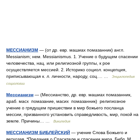
МЕССИАНИЗМ
— (от др. евр. машиах помазанник) англ.
Messianism; нем. Messianismus. 1. Учение о будущем спасении
человечества, нац. или религиозной группы, к рое
осуществляется мессией. 2. Историко социол. концепция,
приписывающая к. л. личности, народу, соц.… …
Энциклопедия
социологии
Мессианизм
— (Мессианство, др. евр. машиах помазанник,
араб. масх помазание, масих помазанник) религиозное
учение о грядущем пришествии в мир божьего посланца
мессии, призванного установить справедливость, мир, покой на
земле. Причины… …
Википедия
МЕССИАНИЗМ БИБЛЕЙСКИЙ
— учение Слова Божьего и
ветхозав. *Предания о Спасителе и спасении мира. Библ. М.