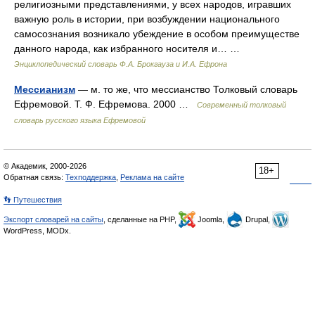
религиозными представлениями, у всех народов, игравших
важную роль в истории, при возбуждении национального
самосознания возникало убеждение в особом преимуществе
данного народа, как избранного носителя и… …
Энциклопедический словарь Ф.А. Брокгауза и И.А. Ефрона
Мессианизм
— м. то же, что мессианство Толковый словарь
Ефремовой. Т. Ф. Ефремова. 2000 …
Современный толковый
словарь русского языка Ефремовой
© Академик, 2000-2026
18+
Обратная связь:
Техподдержка
,
Реклама на сайте
👣 Путешествия
Экспорт словарей на сайты
, сделанные на PHP,
Joomla,
Drupal,
WordPress, MODx.