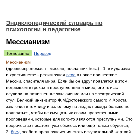
Энциклопедический словарь по
психологии и педагогике
Мессианизм
Толкование
Перевод
Мессианизм
(древнеевр.mesiach - мессия, посланник Бога) - 1. в иудаизме
и христианстве - религиозная
вера
в новое пришествие
Мессии, спасителя мира. Если бы он вдруг появлятся в этом,
погрязшем в грехах и преступленния и мире, его тотчас
осудили на пожизненнге заключение или на электрический
стул. Великий инквизитор Ф.МДостоевского самого И.Христа
заключил в темницу и велел ему на людях никогда больше не
появляться, чтобы не смущать их своим нравственными
проповедями, которые для кого-то являются преступными. Это
пророчество писателя уже сбылось или ещё только сбудется;
2.
бред
особого предназначения стать искупительной жертвой