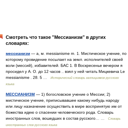
Смотреть что такое "Мессианизм" в других
словарях:
мессианизм
— а, м. messianisme m. 1. Мистическое учение, по
которому провидение посылает на земл. исполнителей своей
воли (мессий), избавителей. БАС 1. В Воскресенье вечером я
просидел у А. О. до 12 часов .. взял у ней читать Мицкевича Le
messianisme . 28. 5 …
Исторический словарь галлицизмов русского
языка
МЕССИАНИЗМ
— 1) богословское учение о Мессии; 2)
мистическое учение, приписывавшее какому нибудь народу
или лицу назначение осуществить в мире воспринятую им от
божества идею о спасении человеческого рода. Словарь
иностранных слов, вошедших в состав русского… …
Словарь
иностранных слов русского языка